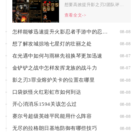
想要高效提升影之刃2团队评分，核心路径是围绕阵容羁绊搭配、角...
查看全文->
怎样能够迅速提升火影忍者手游中的忍者实力
08-08
想了解攻城掠地七星灯的壮丽之处
08-08
在光遇中如何与雨林先祖换琴更加迅速
08-07
金铲铲之战中怎样发挥龙族的战斗力
08-07
影之刃3罪业熔炉关卡的位置在哪里
08-08
口袋妖怪火红彩虹市如何到达
08-08
开心消消乐1594关该怎么过
08-08
赛尔号超级英雄平民能用什么阵容
08-08
无尽的拉格朗日基地防御有哪些技巧
08-08