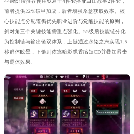
44级阶段推荐使用铁君子4件套搭配白山故事2件套，
前者提供22%破甲加成，后者增强杀意获取效率。核
心技能点分配遵循优先职业进阶与觉醒技能的原则，
斜对角三个关键技能需重点强化。55级后技能链分化
为控制链与输出链双体系，上链通过永铭之志实现1.5
秒群体眩晕，下链则依靠暗影飘香缩短CD并叠加暴击
与霸体效果。