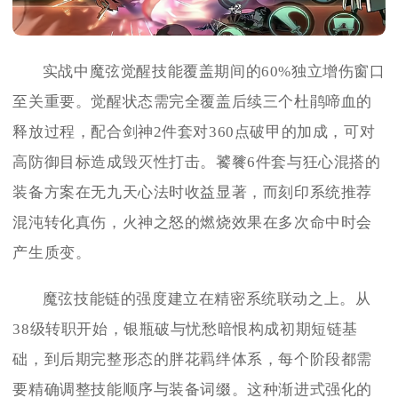
实战中魔弦觉醒技能覆盖期间的60%独立增伤窗口
至关重要。觉醒状态需完全覆盖后续三个杜鹃啼血的
释放过程，配合剑神2件套对360点破甲的加成，可对
高防御目标造成毁灭性打击。饕餮6件套与狂心混搭的
装备方案在无九天心法时收益显著，而刻印系统推荐
混沌转化真伤，火神之怒的燃烧效果在多次命中时会
产生质变。
魔弦技能链的强度建立在精密系统联动之上。从
38级转职开始，银瓶破与忧愁暗恨构成初期短链基
础，到后期完整形态的胖花羁绊体系，每个阶段都需
要精确调整技能顺序与装备词缀。这种渐进式强化的