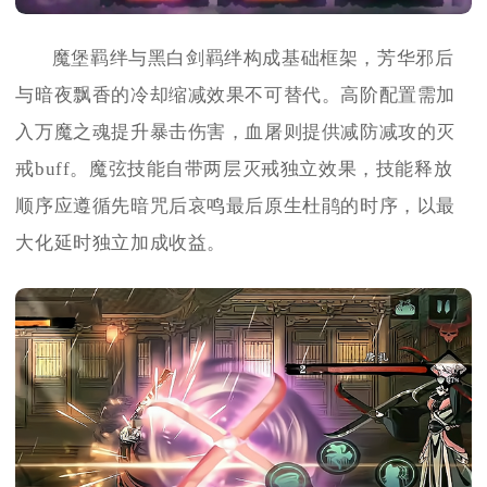
魔堡羁绊与黑白剑羁绊构成基础框架，芳华邪后
与暗夜飘香的冷却缩减效果不可替代。高阶配置需加
入万魔之魂提升暴击伤害，血屠则提供减防减攻的灭
戒buff。魔弦技能自带两层灭戒独立效果，技能释放
顺序应遵循先暗咒后哀鸣最后原生杜鹃的时序，以最
大化延时独立加成收益。