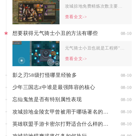
攻城掠地免费精炼次数主要依靠日常功勋结算、古城探宝常驻玩法、...
查看全文->
想要获得元气骑士小丑的方法有哪些
08-10
元气骑士小丑也就是工程师“行为怪诞的小丑”皮肤，主流获取渠道...
查看全文->
影之刃58级打怪哪里经验多
08-10
少年三国志z中谁是最强阵容的核心
08-10
忘仙鬼煞是否有特别属性表现
08-10
攻城掠地金陵玄甲曾被用于哪场著名的战役
08-10
英雄联盟手游卡密尔打野适合什么样的阵容
08-10