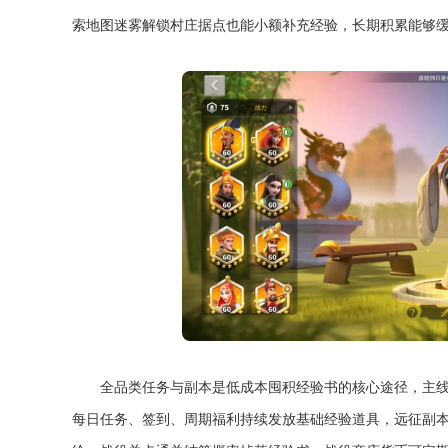
索地图迷雾解锁村庄据点也能小额补充经验，长期积累能够
全品类任务与副本是低成本囤积经验书的核心途径，主
每日任务、签到、周期福利持续发放基础经验道具，远征副