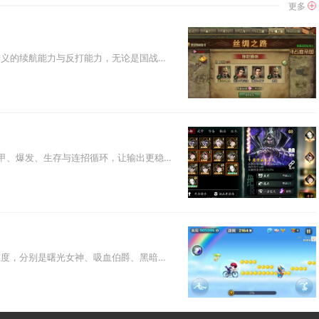
更多
攻城掠地桃园阵容和方圆阵相辅相成，二者结合可以最大化桃园结义的续航能力与反打能力，无论是国战混战、副本推图还是单挑对决，...
影之刃3三十级技能是角色战斗能力的核心分水岭，能全面强化破甲、爆发、生存与连招循环，让输出更稳定、生存更持久、实战上限大...
天天酷跑中最强角色集中在经典爆分、长跑生存、多人竞速三大维度，分别是曙光女神、吸血伯爵、黑暗贤者，平民玩家首选乐·蔡文姬...