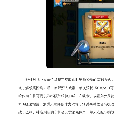
野外对抗中立单位是稳定获取即时统帅经验的基础方式
耗，解锁高阶兵力后主攻野蛮人城寨，单次消耗150点体力
哈作为主将可提供70%额外经验加成，布狄卡、埃塞尔弗莱
15%经验增益、洞悉天赋降低体力消耗，骑兵兵种凭借高机
战，圣祠、神庙刷新的守护者无需消耗体力，单人或组队挑