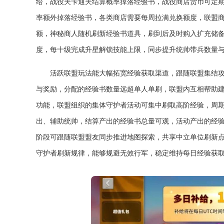
给，战役关卡通关结算概率掉落经验书，战役商店货币可定
率额外掉落经验书，各类商店需要每周拉满兑换额度，联盟商
额，神秘商人随机刷新经验书道具，刷到后及时购入扩充储
度，每十级完成升星解锁技能上限，同步提升统帅带兵数量
活跃联盟玩法能大幅拓宽经验获取渠道，跟随联盟集结
与奖励，分配的经验书数量远超单人单刷，联盟内互相帮助
功能，联盟组织的集体守护者活动可集中刷取高阶经验，周
出、辅助统帅，结算产出的经验书总量可观，活动产出的经
阶段可跟随联盟盟友同步推进地图探索，共享中立单位刷新
守护者刷新规律，能够规避无效行军，稳定维持每日经验获