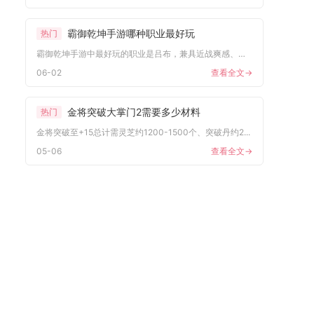
霸御乾坤手游哪种职业最好玩
热门
霸御乾坤手游中最好玩的职业是吕布，兼具近战爽感、高爆发与强生...
06-02
查看全文->
金将突破大掌门2需要多少材料
热门
金将突破至+15总计需灵芝约1200-1500个、突破丹约2...
05-06
查看全文->