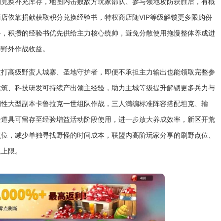
期兑换补充库存，地图内击败敌方玩家部队、参与领地攻防获胜后，有概
店依靠捐献获取积分兑换经验书，特权商店随VIP等级解锁更多限购份
备，积攒的经验书优先供给主力核心统帅，避免分散使用拖慢整体养成进
与野外作战收益。
攻打高级野蛮人城寨、圣地守护者，即便不承担主力输出也能领取完整参
建筑、科技研发可持续产出领主经验，助力主城等级提升解锁更多兵力与
期性大型副本卡鲁拉克一世组队作战，三人满编标准阵容搭配坦克、输
验道具可留存至经验增益活动阶段使用，进一步放大养成效率，新区开荒
点位，减少单独寻找野怪的时间成本，联盟内高阶玩家分享的刷野点位、
取上限。