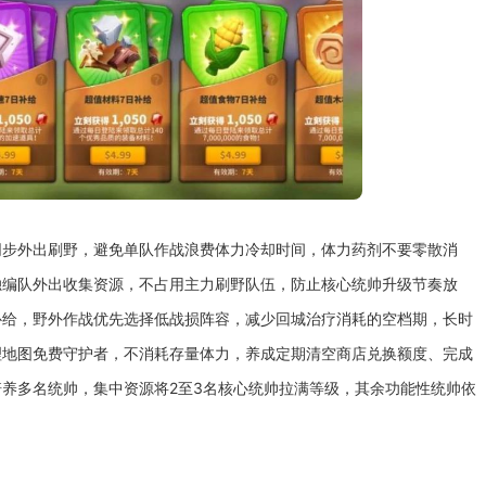
同步外出刷野，避免单队作战浪费体力冷却时间，体力药剂不要零散消
独编队外出收集资源，不占用主力刷野队伍，防止核心统帅升级节奏放
补给，野外作战优先选择低战损阵容，减少回城治疗消耗的空档期，长时
理地图免费守护者，不消耗存量体力，养成定期清空商店兑换额度、完成
养多名统帅，集中资源将2至3名核心统帅拉满等级，其余功能性统帅依