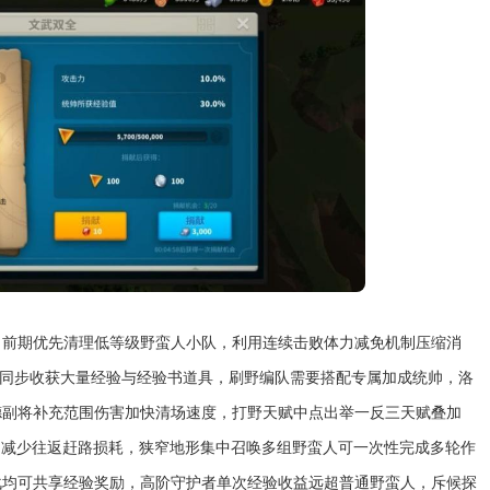
，前期优先清理低等级野蛮人小队，利用连续击败体力减免机制压缩消
可同步收获大量经验与经验书道具，刷野编队需要搭配专属加成统帅，洛
德副将补充范围伤害加快清场速度，打野天赋中点出举一反三天赋叠加
动减少往返赶路损耗，狭窄地形集中召唤多组野蛮人可一次性完成多轮作
战均可共享经验奖励，高阶守护者单次经验收益远超普通野蛮人，斥候探