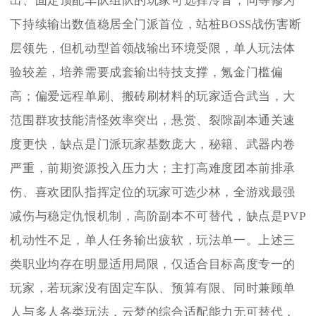
出、固定顶配车队组队的玩家可选择泠音，同等修为
下持续输出数值稳居全门派首位，站桩BOSS战伤害断
层领先，但机动型首领战输出环境受限，单人玩法体
验较差，培养需要成套输出特技支撑，氪金门槛偏
高；偏爱远程单刷、搬砖刷材料的玩家适合武当，大
范围群攻技能清怪效率突出，悬赏、裂隙副本通关速
度更快，缺点是门派玩家基数庞大，秘籍、武器内卷
严重，前期资源投入压力大；主打高难度团本前排承
伤、喜欢团队指挥定位的玩家可选少林，全游戏最强
减伤与稳定仇恨机制，高阶副本不可替代，缺点是PVP
机动性不足，单人任务输出疲软，玩法单一。上述三
类职业均存在明显适用局限，仅适合目标高度专一的
玩家，若玩家没有固定车队、预算有限、同时兼顾单
人与多人各类玩法，云梦的综合适配能力无可替代，