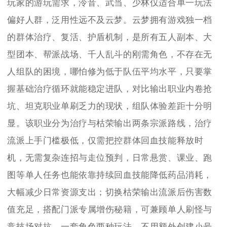
玩家的游玩需求，泠音、武当、少林仅适合单一玩法
偏好人群，泛用性远不及云梦。云梦拥有游戏独一档
的群体治疗、复活、护盾机制，是所有五人副本、大
型团本、帮派战场、千人乱斗的刚需角色，不存在无
人组队的困境，哪怕修为低于队伍平均水平，只要掌
握基础治疗循环就能稳定进队，对比输出职业内卷抢
坑、坦克职业单刷乏力的现状，组队体验差距十分明
显。该职业分为治疗与枯荣输出两条宗派路线，治疗
流派上手门槛极低，仅需把控群体回血技能释放时
机，无需复杂连招与走位预判，日常悬赏、课业、跑
图等单人任务也能依靠持续回血技能降低药品消耗，
大幅减少日常资源支出；切换枯荣输出流派后伤害数
值充足，搭配门派专属增伤秘籍，可兼顾单人刷怪与
竞技场对抗，一套角色两种玩法，不用额外创建小号