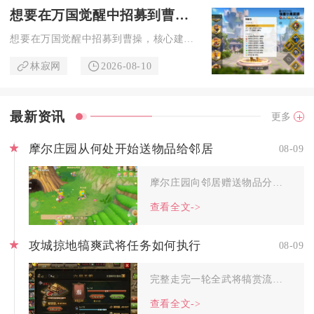
想要在万国觉醒中招募到曹操有没有什么建议
想要在万国觉醒中招募到曹操，核心建议是优先通过首充快速获取本...
林寂网
2026-08-10
最新资讯
更多
摩尔庄园从何处开始送物品给邻居
08-09
摩尔庄园向邻居赠送物品分为三条核心渠道，分别是好友聊天送礼入...
查看全文->
攻城掠地犒爽武将任务如何执行
08-09
完整走完一轮全武将犒赏流程、提前囤积牛肉美酒、按品阶顺序犒赏...
查看全文->