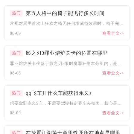
第五人格中的椅子能飞行多长时间
热门
常规对局里首次上狂欢之椅无任何增减益效果时，椅子完整升空淘汰...
08-09
查看全文->
影之刃3罪业熔炉关卡的位置在哪里
热门
罪业熔炉关卡坐落于影之刃3限时魔罪狂副本分组内，是魔罪狂三大...
08-08
查看全文->
qq飞车开什么车能获得永久s
热门
想要拿到永久S车，不需要驾驶特定赛车去抽奖，核心是参与赛车夺...
08-09
查看全文->
在放置江湖第十章里铁匠所在地点是哪里
热门