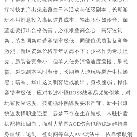
疗特技的产出渠道覆盖日常活动与低级副本，长期游
玩不用刻意投入高额道具成本。输出职业如泠音、伽
蓝想要打出合格伤害，必须堆叠高会心、高穿透词
条，装备词条筛选容错率极低，同部位优质装备竞争
激烈，新区资源价格常年居高不下；少林作为专职坦
克，虽装备竞争小，但单人任务清怪速度缓慢，刷悬
赏、裂隙副本耗时翻倍，长期单人游玩容易产生枯燥
感；暗香、华山这类刺客近战输出，身板脆弱，操作
容错率极低，应对多波小怪BOSS战容易频繁倒地，对
玩家反应速度、技能循环熟练度要求严苛，新手很难
快速发挥职业强度。云梦不存在生存短板，常驻护盾
搭配持续回血，面对大范围AOE伤害也能稳定维持自
身血线，论剑、登剑阁等单人PVP玩法中，依靠续航消