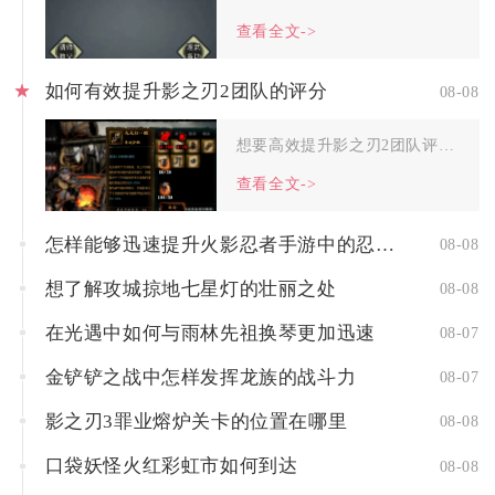
查看全文->
如何有效提升影之刃2团队的评分
08-08
想要高效提升影之刃2团队评分，核心路径是围绕阵容羁绊搭配、角...
查看全文->
怎样能够迅速提升火影忍者手游中的忍者实力
08-08
想了解攻城掠地七星灯的壮丽之处
08-08
在光遇中如何与雨林先祖换琴更加迅速
08-07
金铲铲之战中怎样发挥龙族的战斗力
08-07
影之刃3罪业熔炉关卡的位置在哪里
08-08
口袋妖怪火红彩虹市如何到达
08-08