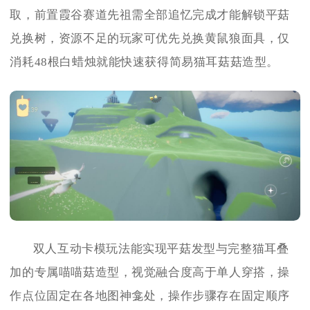
取，前置霞谷赛道先祖需全部追忆完成才能解锁平菇
兑换树，资源不足的玩家可优先兑换黄鼠狼面具，仅
消耗48根白蜡烛就能快速获得简易猫耳菇菇造型。
双人互动卡模玩法能实现平菇发型与完整猫耳叠
加的专属喵喵菇造型，视觉融合度高于单人穿搭，操
作点位固定在各地图神龛处，操作步骤存在固定顺序