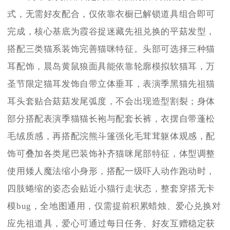
式，无需好友配合，仅依靠衣橱已解锁道具组合即可
完成，核心基底为霞谷捉迷藏先祖兑换的平菇发型，
搭配三类猫系装饰完善猫咪特征。头部可选择三种猫
耳配饰，晨岛黄鼠狼面具能依靠轮廓模拟软猫耳，万
圣节限定猫耳发饰自带立体垂耳，表演季黑猫先祖猫
耳头套贴合菇菇发尾弧度，不会出现造型割裂；身体
部分搭配表演季猫猫长袍与配套长裤，衣摆自带蓬松
毛绒质感，再搭配浣熊斗篷强化毛茸茸躯体观感，配
饰可叠加各类尾巴装饰补齐猫咪尾部特征，体型调整
使用矮人魔法缩小身形，搭配一级吓人动作跑动时，
四肢蜷缩的姿态会贴近小猫行走状态，整套穿搭无卡
模bug，全地图通用，仅需提前积累蜡烛、爱心兑换对
应先祖道具，爱心可通过每日任务、好友互赠稳定获