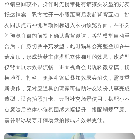
容错空间较小。操作时先携带拥有猫猫头发型的好友
抵达神龛，双方拉开一小段距离后发起背背互动，好
友同步点击神龛互动图标进入衣橱预览界面，在不关
闭预览弹窗的前提下确认背背邀请，等待模型自动重
合后，自身切换平菇发型，此时猫耳会完整叠加在平
菇发顶，形成菇菇主体搭配立体猫耳的效果，该造型
仅背面展示效果流畅，正面视角会出现轻微穿模，切
换地图、打坐、更换斗篷后叠加效果会消失，需要重
新操作，无对应道具的玩家可借助好友装扮共享完成
造型，适合拍照打卡、云野社交场景使用，搭配小不
点魔法后整体小猫氛围感大幅提升，搭配蝴蝶平原、
霞谷溜冰场等开阔场景拍摄成片效果更佳。