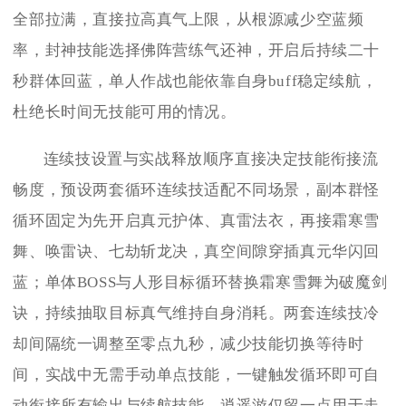
全部拉满，直接拉高真气上限，从根源减少空蓝频
率，封神技能选择佛阵营练气还神，开启后持续二十
秒群体回蓝，单人作战也能依靠自身buff稳定续航，
杜绝长时间无技能可用的情况。
连续技设置与实战释放顺序直接决定技能衔接流
畅度，预设两套循环连续技适配不同场景，副本群怪
循环固定为先开启真元护体、真雷法衣，再接霜寒雪
舞、唤雷诀、七劫斩龙决，真空间隙穿插真元华闪回
蓝；单体BOSS与人形目标循环替换霜寒雪舞为破魔剑
诀，持续抽取目标真气维持自身消耗。两套连续技冷
却间隔统一调整至零点九秒，减少技能切换等待时
间，实战中无需手动单点技能，一键触发循环即可自
动衔接所有输出与续航技能，逍遥游仅留一点用于走