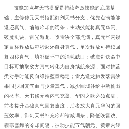
技能加点与天书搭配是持续释放技能的底层基
础，主修修元天书搭配御剑天书分支，优先点满能够
返还真气、缩短冷却的词条，主动技能将真元华闪、
破魔剑诀、雷光遁龙、唤雷诀全部点满，真元华闪锁
定目标释放后每秒返还自身真气，单次释放可持续回
复四秒真气，填补循环中的消耗缺口；破魔剑诀命中
目标可抽取敌方真气转化为自身续航来源，面对抽蓝
类对手时能反向维持蓝量稳定；雷光遁龙触发落雷效
果同步回复气血与少量真气，减少回城补给中断输出
的概率。天书修元卷内气充盈、华闪之歌必须点满，
前者提升基础真气回复速度，后者放大真元华闪的回
蓝效率，御剑天书补充冷却缩减词条，降低唤雷诀、
霜寒雪舞的冷却间隔，被动技能五气朝元、黄帝内经