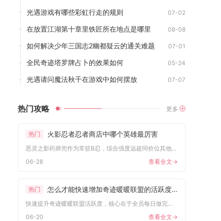
光遇游戏有哪些彩虹行走的规则
07-02
在放置江湖第十章里铁匠所在地点是哪里
08-08
如何解决少年三国志2幽都疑云的通关难题
07-01
全民奇迹塔罗牌占卜的效果如何
05-24
光遇请问魔法秋千在游戏中如何摆放
07-07
热门攻略
更多
火影忍者忍者商店中哪个英雄最厉害
热门
恶灵之影药师兜作为常驻B忍，综合强度远超同价位其他忍者，技能...
06-28
查看全文->
怎么才能快速增加奇迹暖暖联盟的活跃度呢
热门
快速提升奇迹暖暖联盟活跃度，核心在于全员每日做完联盟委托、图...
06-20
查看全文->