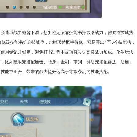
而会造成战力短暂下滑，想要稳定依靠技能书持续涨战力，需要遵循成熟
价低级技能书扩充技能位，此时顶替概率偏低，容易开出4至6个技能格；
可使用铭记丹锁定，避免打书过程中被顶替丢失高额战力加成。化生玩法
书，比如隐攻宠搭配连击、隐身、金刚、审判，群法宠搭配群法、法连、
的技能书组合，带来的战力提升远高于零散杂乱的技能搭配。