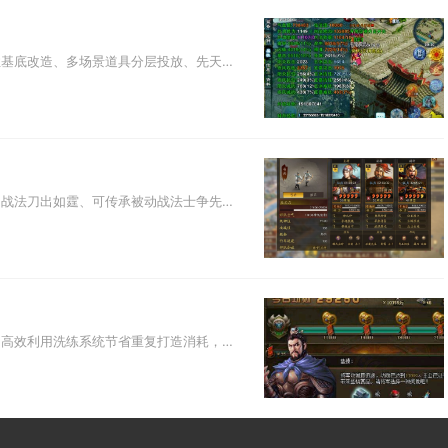
想要提高忘仙青龙开先天技巧的灵活性，核心思路是围绕青龙悟性基底改造、多场景道具分层投放、先天槽位动态解锁搭配实战属性联动...
三国志战略版新武将关兴拥有两类核心技能，分别为专属自带主动战法刀出如霆、可传承被动战法士争先赴，搭配专属羁绊机制还能进一...
快速合成装备的核心在于规划套装合成顺序、批量囤积基础材料、高效利用洗练系统节省重复打造消耗，同时打通副本与资源兑换渠道稳...