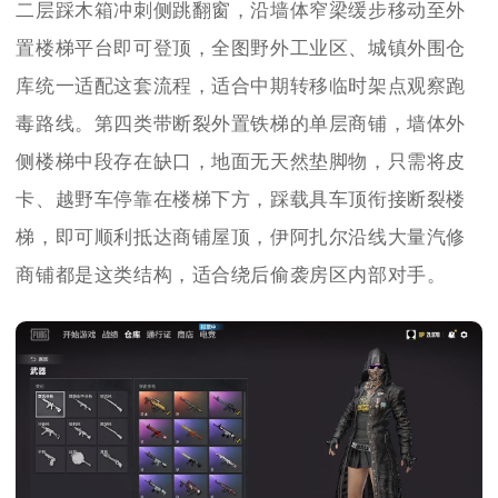
二层踩木箱冲刺侧跳翻窗，沿墙体窄梁缓步移动至外
置楼梯平台即可登顶，全图野外工业区、城镇外围仓
库统一适配这套流程，适合中期转移临时架点观察跑
毒路线。第四类带断裂外置铁梯的单层商铺，墙体外
侧楼梯中段存在缺口，地面无天然垫脚物，只需将皮
卡、越野车停靠在楼梯下方，踩载具车顶衔接断裂楼
梯，即可顺利抵达商铺屋顶，伊阿扎尔沿线大量汽修
商铺都是这类结构，适合绕后偷袭房区内部对手。