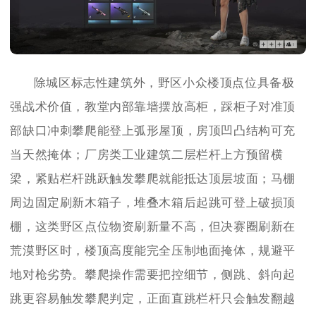
除城区标志性建筑外，野区小众楼顶点位具备极
强战术价值，教堂内部靠墙摆放高柜，踩柜子对准顶
部缺口冲刺攀爬能登上弧形屋顶，房顶凹凸结构可充
当天然掩体；厂房类工业建筑二层栏杆上方预留横
梁，紧贴栏杆跳跃触发攀爬就能抵达顶层坡面；马棚
周边固定刷新木箱子，堆叠木箱后起跳可登上破损顶
棚，这类野区点位物资刷新量不高，但决赛圈刷新在
荒漠野区时，楼顶高度能完全压制地面掩体，规避平
地对枪劣势。攀爬操作需要把控细节，侧跳、斜向起
跳更容易触发攀爬判定，正面直跳栏杆只会触发翻越