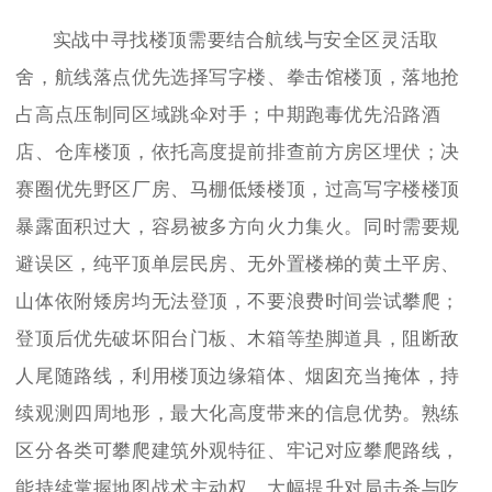
实战中寻找楼顶需要结合航线与安全区灵活取
舍，航线落点优先选择写字楼、拳击馆楼顶，落地抢
占高点压制同区域跳伞对手；中期跑毒优先沿路酒
店、仓库楼顶，依托高度提前排查前方房区埋伏；决
赛圈优先野区厂房、马棚低矮楼顶，过高写字楼楼顶
暴露面积过大，容易被多方向火力集火。同时需要规
避误区，纯平顶单层民房、无外置楼梯的黄土平房、
山体依附矮房均无法登顶，不要浪费时间尝试攀爬；
登顶后优先破坏阳台门板、木箱等垫脚道具，阻断敌
人尾随路线，利用楼顶边缘箱体、烟囱充当掩体，持
续观测四周地形，最大化高度带来的信息优势。熟练
区分各类可攀爬建筑外观特征、牢记对应攀爬路线，
能持续掌握地图战术主动权，大幅提升对局击杀与吃