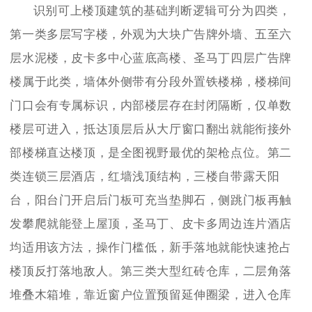
识别可上楼顶建筑的基础判断逻辑可分为四类，
第一类多层写字楼，外观为大块广告牌外墙、五至六
层水泥楼，皮卡多中心蓝底高楼、圣马丁四层广告牌
楼属于此类，墙体外侧带有分段外置铁楼梯，楼梯间
门口会有专属标识，内部楼层存在封闭隔断，仅单数
楼层可进入，抵达顶层后从大厅窗口翻出就能衔接外
部楼梯直达楼顶，是全图视野最优的架枪点位。第二
类连锁三层酒店，红墙浅顶结构，三楼自带露天阳
台，阳台门开启后门板可充当垫脚石，侧跳门板再触
发攀爬就能登上屋顶，圣马丁、皮卡多周边连片酒店
均适用该方法，操作门槛低，新手落地就能快速抢占
楼顶反打落地敌人。第三类大型红砖仓库，二层角落
堆叠木箱堆，靠近窗户位置预留延伸圈梁，进入仓库