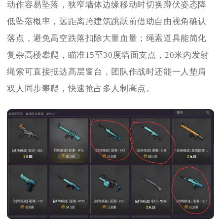
动作容易坠落，狭窄墙体边缘移动时切换蹲伏姿态降
低坠落概率，远距离跨建筑跳跃前借助自由视角确认
落点，避免高空跌落扣除大量血量；绳索道具能简化
复杂高楼攀爬，瞄准15至30度墙面支点，20米内发射
绳索可直接抵达高层窗台，团队作战时还能一人垫肩
双人同步攀爬，快速抢占多人制高点。