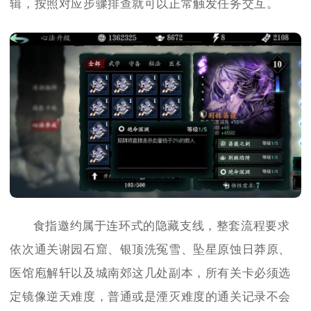
辑，按照对应步骤排查就可以正常触发任务交互。
食指邀约属于连环式的隐藏支线，整套流程要求
依次通关谢园石窟、银顶洗冤雪、坠星原蚀日莽原、
医馆庖解轩以及城南郊这几处副本，所有关卡必须选
定镜像逆天难度，普通或是湮灭难度的通关记录不会