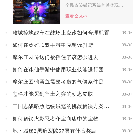
全民奇迹徽记系统的整体玩家评价呈现两极分化的状态，PVP竞技...
查看全文->
攻城掠地战车在战场上应该如何合理配置
08-06
如何在英雄联盟手游中克制vn打野
08-06
摩尔庄园传送门被挡住了该怎么进去
08-06
如何在诛仙手游中使用职业技能进行团队配合
08-06
摩尔庄园钓雪鱼需要考虑的气候条件是什么
08-06
怎样才能买到率土之滨的动态皮肤
08-07
三国志战略版七级贼寇的挑战解决方案是什么
08-06
如何解锁火影忍者夺宝商店中的宝物
08-06
地下城堡2黑暗裂隙57层有什么奖励
08-06