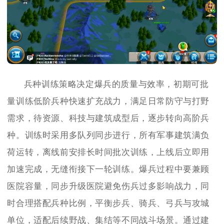
兵种训练策略决定爆兵的质量与效率，初期可批
量训练低阶兵种快速扩充战力，满足日常防守与打野
需求，待资源、科技与建筑成型后，逐步转向高阶兵
种。训练时采用多队列同步进行，所有军事建筑满负
荷运转，离线前安排长时间批次训练，上线后立即用
加速完成，无缝衔接下一轮训练。爆兵过程中要兼顾
医院容量，同步升级医院避免伤兵过多影响战力，同
时合理搭配兵种比例，平衡步兵、骑兵、弓兵与攻城
单位，适配后续野战、集结等不同战斗场景。通过建