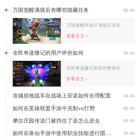
万国觉醒满级后有哪些隐藏任务
08-06
万国觉醒市政厅满级后存在多类隐藏任务，这类任务不会主动弹窗推...
查看全文->
全民奇迹微记的用户评价如何
08-06
全民奇迹徽记系统的整体玩家评价呈现两极分化的状态，PVP竞技...
查看全文->
攻城掠地战车在战场上应该如何合理配置
08-06
如何在英雄联盟手游中克制vn打野
08-06
摩尔庄园传送门被挡住了该怎么进去
08-06
如何在诛仙手游中使用职业技能进行团队配合
08-06