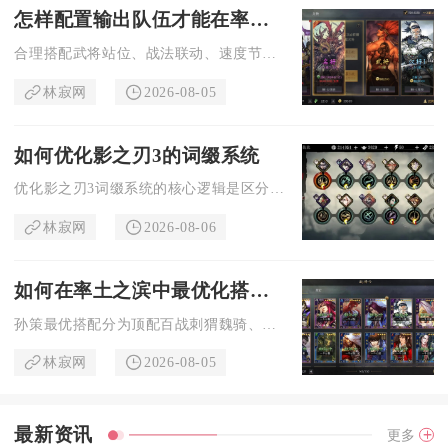
怎样配置输出队伍才能在率土之滨中表现出色
合理搭配武将站位、战法联动、速度节奏与兵种宝物，构建增伤、控...
林寂网
2026-08-05
如何优化影之刃3的词缀系统
优化影之刃3词缀系统的核心逻辑是区分词缀乘区收益、严控前后缀...
林寂网
2026-08-06
如何在率土之滨中最优化搭配孙策
孙策最优搭配分为顶配百战刺猬魏骑、平民吴形兵、官渡长弓法刀三...
林寂网
2026-08-05
最新资讯
更多