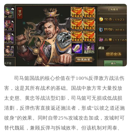
司马懿国战的核心价值在于100%反弹敌方战法伤
害，这是其所有战术的基础。国战中敌方常大量投放
太史慈、黄忠等战法型幻影，司马懿可无损或低战损
清剿，反弹伤害直接返还施法者，形成“以彼之道还施
彼身”的效果。同时自带25%攻城攻击加成，攻城时可
替代魏延，兼顾反弹与拆城效率。但该机制对周泰、