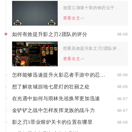
放置江湖第十章的铁匠位于扬州城草河小街深处的打铁铺内，完整行...
查看全文->
如何有效提升影之刃2团队的评分
08-08
想要高效提升影之刃2团队评分，核心路径是围绕阵容羁绊搭配、角...
查看全文->
怎样能够迅速提升火影忍者手游中的忍者实力
08-08
想了解攻城掠地七星灯的壮丽之处
08-08
在光遇中如何与雨林先祖换琴更加迅速
08-07
金铲铲之战中怎样发挥龙族的战斗力
08-07
影之刃3罪业熔炉关卡的位置在哪里
08-08