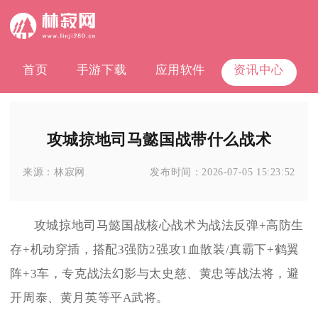
首页
手游下载
应用软件
资讯中心
攻城掠地司马懿国战带什么战术
来源：
林寂网
发布时间：
2026-07-05 15:23:52
攻城掠地司马懿国战核心战术为战法反弹+高防生
存+机动穿插，搭配3强防2强攻1血散装/真霸下+鹤翼
阵+3车，专克战法幻影与太史慈、黄忠等战法将，避
开周泰、黄月英等平A武将。