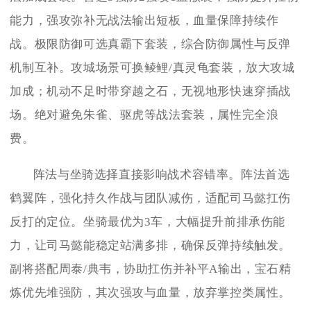
能力，强攻弥补无战法输出短板，血量保障持续作
战。极限防御可选真霸下套装，综合防御属性与反弹
机制互补。攻城场景可换鲮鲤/真灵龟套装，放大攻城
加成；机动不足时带穿越之石，无视地形快速穿插战
场。绝对避免朱雀、驱虎等战法套装，属性完全浪
费。
阵法与坐骑选择直接影响战术容错率。阵法首选
鹤翼阵，强化持久作战与团队减伤，适配司马懿扛伤
反打的定位。坐骑最优为3车，大幅提升前排承伤能
力，让司马懿能稳定站满多排，确保反弹持续触发。
副将搭配周泰/典韦，协助扛伤并补平A输出，宝石精
炼优先堆强防，其次强攻与血量，放弃掌控类属性。