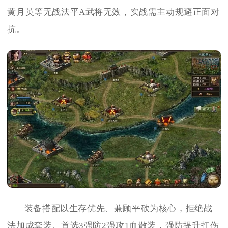
黄月英等无战法平A武将无效，实战需主动规避正面对
抗。
装备搭配以生存优先、兼顾平砍为核心，拒绝战
法加成套装。首选3强防2强攻1血散装，强防提升扛伤