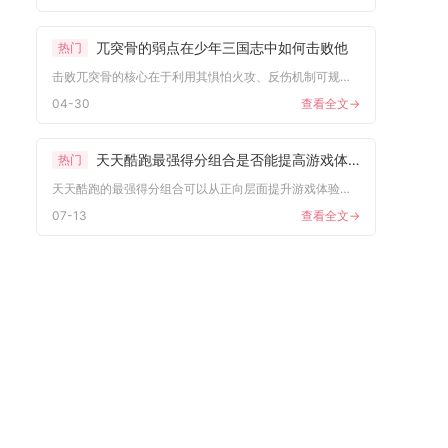
兀突骨的弱点在少年三国志中如何击败他
热门
击败兀突骨的核心在于利用其惧怕火攻、反伤机制可规避、智力偏低...
04-30
查看全文->
天天酷跑最强得分组合是否能提高游戏体验
热门
天天酷跑的最强得分组合可以从正向层面提升游戏体验，但若是单纯...
07-13
查看全文->