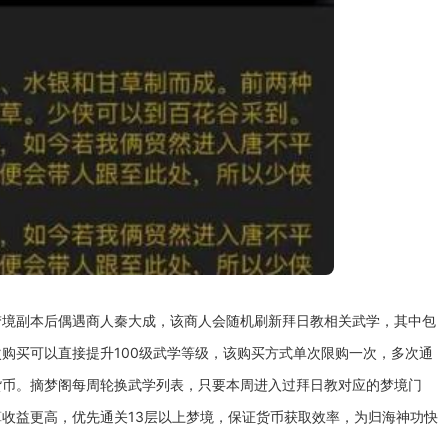
梦境副本后偶遇商人秦大成，该商人会随机刷新拜日教相关武学，其中包
购买可以直接提升100级武学等级，该购买方式单次限购一次，多次通
货币。摘梦阁每周轮换武学列表，只要本周进入过拜日教对应的梦境门
收益更高，优先通关13层以上梦境，保证货币获取效率，为归海神功快