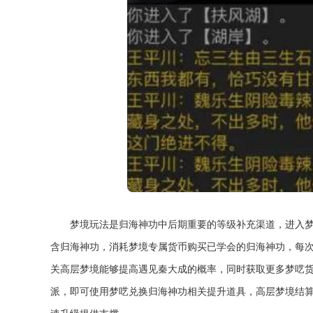
梦境玩法是归海神功中后期重要的等级补充渠道，进入
含归海神功，消耗梦境专属货币购买已学会的归海神功，每次
关高层梦境能够提高遇见秦大成的概率，同时获取更多梦呓
派，即可使用梦呓兑换归海神功相关提升道具，高层梦境结算