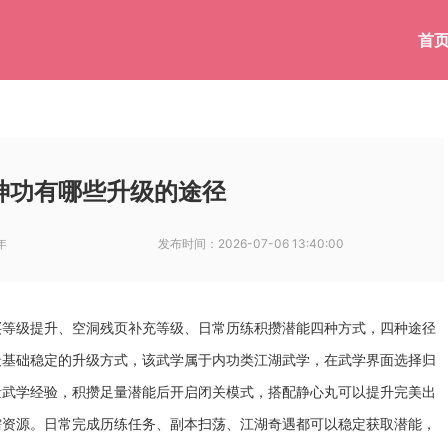
首
神功有哪些升级的途径
年
发布时间：
2026-07-06 13:40:00
买等级提升、空洞残页补充等级、日常历练积攒潜能四种方式，四种途径
最基础稳定的升级方式，该武学属于内功类江湖武学，在武学界面选择归
量武学经验，积攒足量潜能后开启闭关模式，搭配静心丸可以提升完美出
需资源。日常完成历练任务、副本扫荡、江湖奇遇都可以稳定获取潜能，