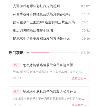
光遇游戏有哪些彩虹行走的规则
07-02
诛仙手游稀有狐狸吸蓝技能真的存在吗
07-13
如何在少年三国志1中迅速实现三紫金开局
07-01
影之刃灵蛇商店在哪个区域
05-12
绝地求生切换单发和双发的方法是什么
05-26
热门攻略
更多
怎么才能够迅速获取全民奇迹声望
热门
迅速获取全民奇迹声望需以日常任务为基础，深耕竞技场与公会玩法...
06-02
查看全文->
绝地求生丛林箱子的获取方式是什么
热门
绝地求生丛林箱子主要分为三种获取渠道，分别是PrimeGam...
07-09
查看全文->