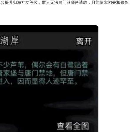
稳步提升归海神功等级，散人无法向门派师傅请教，只能依靠闭关和修炼