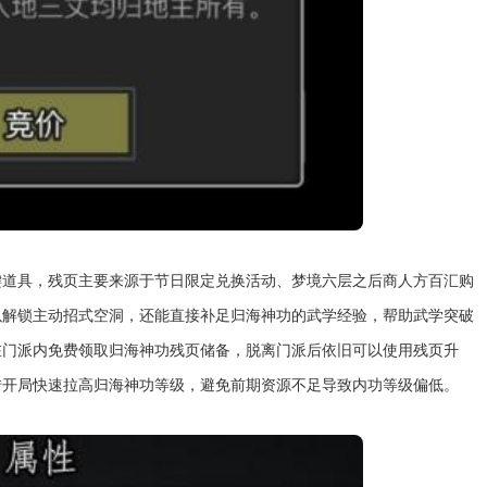
键道具，残页主要来源于节日限定兑换活动、梦境六层之后商人方百汇购
以解锁主动招式空洞，还能直接补足归海神功的武学经验，帮助武学突破
在门派内免费领取归海神功残页储备，脱离门派后依旧可以使用残页升
转开局快速拉高归海神功等级，避免前期资源不足导致内功等级偏低。