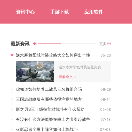
页
资讯中心
手游下载
应用软件
最新资讯
更多
逆水寒舞阳城时装攻略大全如何穿出个性
05-26
逆水寒舞阳城时装涵盖免费成就套与副本掉落款，掌握获取、染色与...
查看全文->
你知道如何培养二战风云名将组合吗
06-29
三国志战略版有哪些值得注意的地方
06-14
影之刃3三十级技能对战斗有什么帮助
05-08
有没有什么方法能够在率土之滨引起战争
07-13
火影忍者全橙卡阵容如何上阵战斗
07-03