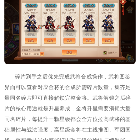
碎片到手之后优先完成武将合成操作，武将图鉴
界面可以查看对应金将的合成所需碎片数量，集齐足
量同名碎片即可直接解锁完整金将。武将解锁之后碎
片的核心用途就是升星养成，金将升星需要消耗大量
同名碎片，每提升一颗星级都会全方位拉高武将的基
础属性与战法强度，高星级金将在主线推图、军团国