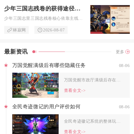
少年三国志残卷的获得途径有哪些
少年三国志里三国志残卷核心依靠主线副本首通、名将副本史诗战役...
林寂网
2026-08-07
最新资讯
更多
万国觉醒满级后有哪些隐藏任务
08-06
万国觉醒市政厅满级后存在多类隐藏任务，这类任务不会主动弹窗推...
查看全文->
全民奇迹微记的用户评价如何
08-06
全民奇迹徽记系统的整体玩家评价呈现两极分化的状态，PVP竞技...
查看全文->