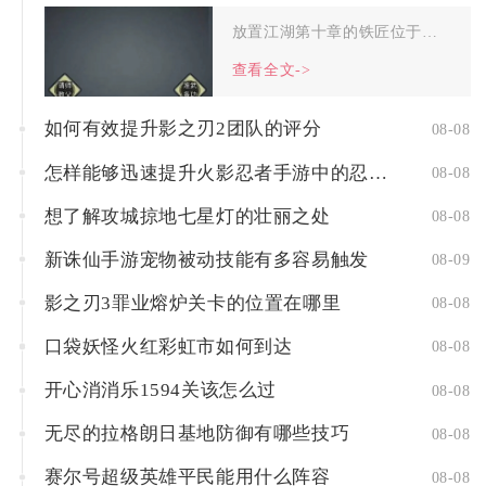
放置江湖第十章的铁匠位于扬州城草河小街深处的打铁铺内，完整行...
查看全文->
如何有效提升影之刃2团队的评分
08-08
怎样能够迅速提升火影忍者手游中的忍者实力
08-08
想了解攻城掠地七星灯的壮丽之处
08-08
新诛仙手游宠物被动技能有多容易触发
08-09
影之刃3罪业熔炉关卡的位置在哪里
08-08
口袋妖怪火红彩虹市如何到达
08-08
开心消消乐1594关该怎么过
08-08
无尽的拉格朗日基地防御有哪些技巧
08-08
赛尔号超级英雄平民能用什么阵容
08-08