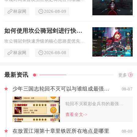
林寂网
2026-08-09
如何使用坎公骑冠剑进行快速升级
坎公骑冠剑快速升级的核心思路是优先推进主线解锁等级上限、合理...
林寂网
2026-08-08
最新资讯
更多
少年三国志轮回不灭可以与谁组成最强阵容
08-07
轮回不灭双彩金兵符的最强适配阵容为吕布、刘备、诸葛亮、华佗、...
查看全文->
在放置江湖第十章里铁匠所在地点是哪里
08-08