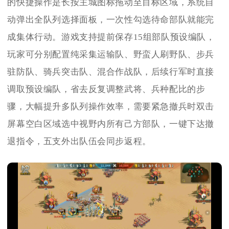
的快捷操作是长按主城图标拖动至目标区域，系统自
动弹出全队列选择面板，一次性勾选待命部队就能完
成集体行动。游戏支持提前保存15组部队预设编队，
玩家可分别配置纯采集运输队、野蛮人刷野队、步兵
驻防队、骑兵突击队、混合作战队，后续行军时直接
调取预设编队，省去反复调整武将、兵种配比的步
骤，大幅提升多队列操作效率，需要紧急撤兵时双击
屏幕空白区域选中视野内所有己方部队，一键下达撤
退指令，五支外出队伍会同步返程。