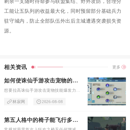
剩余一支随时待命参与联盟集结、野外攻防，合理分
工能让五队列的收益最大化，同时预留部分基础兵力
驻守城内，防止全部队伍外出后主城遭遇突袭损失资
源。
相关资讯
更多
如何使诛仙手游攻击宠物的技能更具爆发力
想要拉高诛仙手游攻击宠物技能爆发力，核心思路是先锁定高资质成...
林寂网
2026-08-08
第五人格中的椅子能飞行多长时间
常规对局里首次上狂欢之椅无任何增减益效果时，椅子完整升空淘汰...