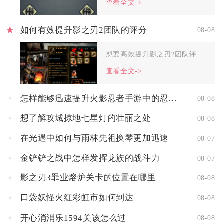
查看全文->
如何有效提升影之刃2团队的评分
08-08
想要高效提升影之刃2团队评分，核心路径是围绕阵容羁绊搭配、角...
查看全文->
怎样能够迅速提升火影忍者手游中的忍者实力
08-08
想了解攻城掠地七星灯的壮丽之处
08-08
在光遇中如何与雨林先祖换琴更加迅速
08-07
金铲铲之战中怎样发挥龙族的战斗力
08-07
影之刃3罪业熔炉关卡的位置在哪里
08-08
口袋妖怪火红彩虹市如何到达
08-08
开心消消乐1594关该怎么过
08-08