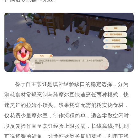
餐厅自主烹饪是填补经验缺口的稳定选择，分为
消耗食材常规烹制与纯摩尔豆快速烹饪两种模式，快
速烹饪的拉姆小馒头、浆果烧饼无需消耗实物食材，
仅花费少量摩尔豆，制作流程简单，适合零散空闲时
段反复操作直至烹饪经验上限拉满，长线离线挂机则
可选择香煎鳕鱼、炖龙虾这类长周期菜式，利用下线