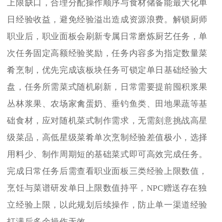
上限缺口，合理分配操作顺序与食材储备能最大化单
日经验收益，避免经验溢出造成资源浪费。解锁厨师
职业后，职业面板会刷新专属日常磨炼厨艺任务，单
次任务固定高额经验奖励，任务内容多为指定数量菜
肴烹制，优先完成该板块任务可锁定单日基础经验大
盘，任务所需菜式随机刷新，日常需要提前囤积浆果
丛林浆果、农场家禽蛋奶、垂钓鱼类、田地果蔬等基
础食材，应对随机菜式制作需求，无需刻意挑战高星
级菜品，高低星级菜肴单次烹制经验差值极小，选择
用料少、制作周期短的基础菜式即可高效完成任务。
完成日常任务后需查看职业面板三类经验上限数值，
烹饪与菜谱研发单日上限数值持平，NPC赠送存在独
立经验上限，以此规划后续操作，防止单一渠道经验
打满后多余操作无效。