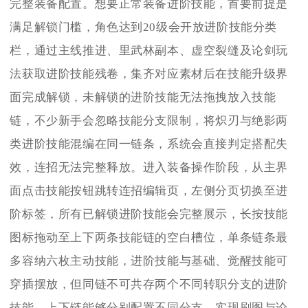
完整装备配置。想要正常装备进阶技能，首要前提是
满足解锁门槛，角色达到20级会开放进阶技能分类
栏，通过主线推进、里武林副本、虚空裂缝及论剑玩
法获取进阶技能残卷，集齐对应素材后在技能升级界
面完成解锁，未解锁的进阶技能无法拖拽放入技能
链，不少新手会忽略技能分支限制，将炽刃与绝影两
类进阶技能混编在同一链条，系统会直接判定搭配失
效，连招无法完整释放。进入装备操作阶段，从主界
面点击技能按钮跳转连招编辑页，左侧分页切换至进
阶标签，所有已解锁进阶技能会完整展示，长按技能
图标拖动至上下两条技能链的空白槽位，单条链条最
多容纳六枚主动技能，进阶技能与基础、觉醒技能可
穿插摆放，但同链不可共存两个不同转职分支的进阶
技能，上下链能够分别配置不同分支，实现刷图与论