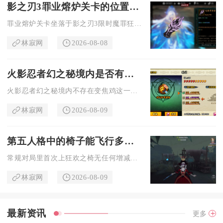
影之刃3罪业熔炉关卡的位置在哪里
罪业熔炉关卡坐落于影之刃3限时魔罪狂副本分组内，是魔罪狂三大...
林寂网
2026-08-08
火影忍者幻之秘境内是否有变焦鸡存在
火影忍者幻之秘境内不存在变焦鸡这一怪物、通灵、彩蛋NPC或可...
林寂网
2026-08-09
第五人格中的椅子能飞行多长时间
常规对局里首次上狂欢之椅无任何增减益效果时，椅子完整升空淘汰...
林寂网
2026-08-09
最新资讯
更多