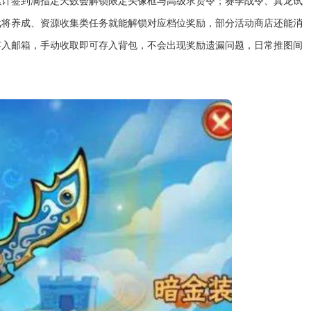
累计签到满指定天数会解锁限定头像框与高级求贤令；赛季战令、真龙试
武将养成、资源收集类任务就能解锁对应档位奖励，部分活动商店还能消
存入邮箱，手动收取即可存入背包，不会出现奖励遗漏问题，日常推图间