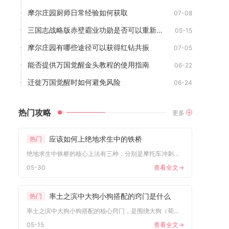
摩尔庄园厨师日常经验如何获取
07-08
三国志战略版赤壁霸业功勋是否可以重新更改
05-15
摩尔庄园有哪些途径可以获得红钻共振
07-05
能否提供万国觉醒金头教程的使用指南
06-22
迁徙万国觉醒时如何避免风险
06-24
热门攻略
更多
应该如何上绝地求生中的铁桥
热门
绝地求生中铁桥的核心上法有三种，分别是摩托车冲刺法、护栏攀爬...
05-30
查看全文->
率土之滨中大狗小狗搭配的窍门是什么
热门
率土之滨中大狗小狗搭配的核心窍门，是围绕大狗（荀彧）的高爆发...
05-15
查看全文->