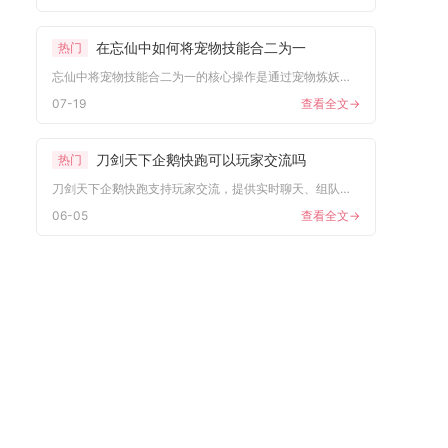
在忘仙中如何将宠物技能合二为一
热门
忘仙中将宠物技能合二为一的核心操作是通过宠物炼妖合体界面，搭...
07-19
查看全文->
刀剑天下企鹅快跑可以玩家交流吗
热门
刀剑天下企鹅快跑支持玩家交流，提供实时聊天、组队互动及公会社...
06-05
查看全文->