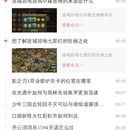
攻城掠地游戏中建造锤的来源是什么
08-08
攻城掠地当中建造锤拥有日常常驻产出、限时活动奖励、集市与商城...
查看全文->
想了解攻城掠地七星灯的壮丽之处
08-08
攻城掠地七星灯的壮丽之处分为视觉建模、战略价值、活动叙事三重...
查看全文->
影之刃3罪业熔炉关卡的位置在哪里
08-08
在光遇中如何与雨林先祖换琴更加迅速
08-07
少年三国志轮回不灭可以与谁组成最强阵容
08-07
口袋妖怪火红彩虹市如何到达
08-08
开心消消乐1594关该怎么过
08-08