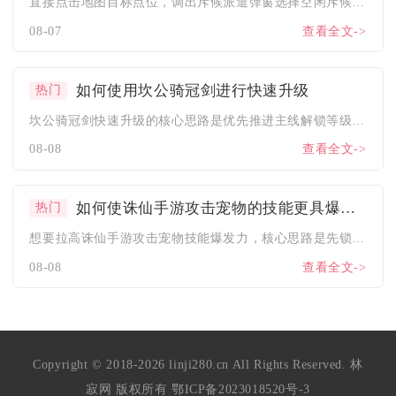
直接点击地图目标点位，调出斥候派遣弹窗选择空闲斥候并确认行军...
08-07
查看全文->
如何使用坎公骑冠剑进行快速升级
热门
坎公骑冠剑快速升级的核心思路是优先推进主线解锁等级上限、合理...
08-08
查看全文->
如何使诛仙手游攻击宠物的技能更具爆发力
热门
想要拉高诛仙手游攻击宠物技能爆发力，核心思路是先锁定高资质成...
08-08
查看全文->
Copyright © 2018-2026 linji280.cn All Rights Reserved. 林
寂网 版权所有
鄂ICP备2023018520号-3