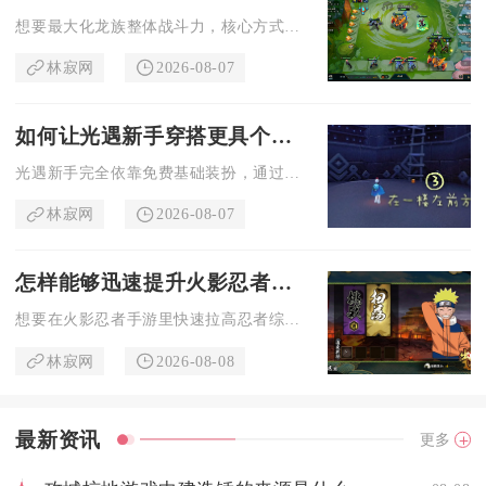
想要最大化龙族整体战斗力，核心方式是依托龙族羁绊经济机制稳住...
林寂网
2026-08-07
如何让光遇新手穿搭更具个性与魅力
光遇新手完全依靠免费基础装扮，通过色彩把控、版型适配、小众单...
林寂网
2026-08-07
怎样能够迅速提升火影忍者手游中的忍者实力
想要在火影忍者手游里快速拉高忍者综合实力，核心路径是集中资源...
林寂网
2026-08-08
最新资讯
更多